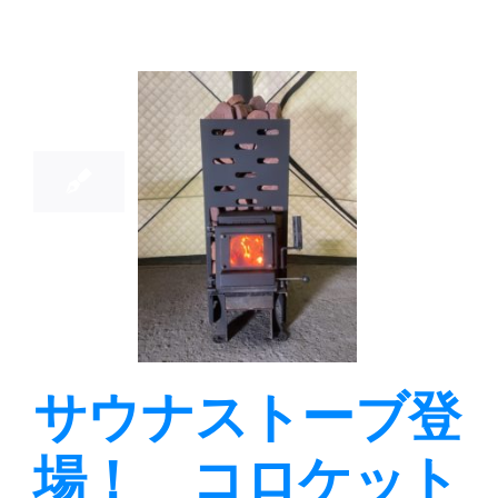
21
04, 2023
ウナストー
登場！ コ
ケットでと
のう！
ットシリーズ
スト
ーブ
ブログ
サウナストーブ登
場！ コロケット