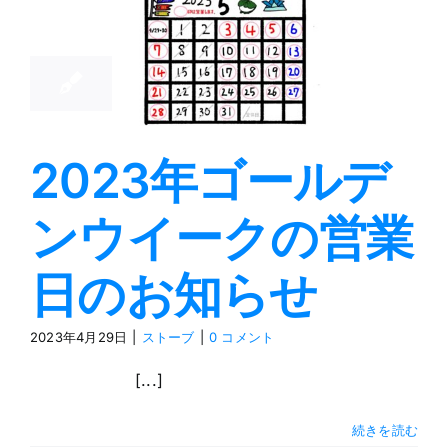
29
23年ゴール
04, 2023
ンウイーク
営業日のお
知らせ
ストーブ
2023年ゴールデ
ンウイークの営業
日のお知らせ
2023年4月29日
|
ストーブ
|
0 コメント
[...]
続きを読む