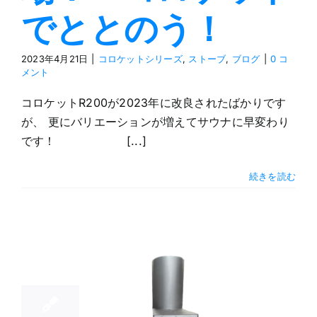
でととのう！
2023年4月21日
|
コロケットシリーズ
,
ストーブ
,
ブログ
|
0 コ
メント
コロケットR200が2023年に改良されたばかりです
が、 更にバリエーションが増えてサウナに早変わり
です！ [...]
続きを読む
28
02, 2023
00が新し
リニューア