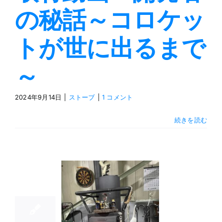
の秘話～コロケッ
トが世に出るまで
～
2024年9月14日
|
ストーブ
|
1 コメント
続きを読む
15
02, 2024
客様のご意
見を聞い