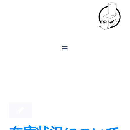
Skip
to
content
Toggle
Navigation
ホーム
13
製品案内
10, 2025
FAQ
会社概要