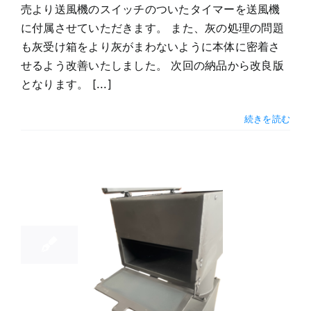
売より送風機のスイッチのついたタイマーを送風機
に付属させていただきます。 また、灰の処理の問題
も灰受け箱をより灰がまわないように本体に密着さ
せるよう改善いたしました。 次回の納品から改良版
となります。 [...]
続きを読む
1
11, 2023
目的オーブ
をお使いの
客様からの
投稿