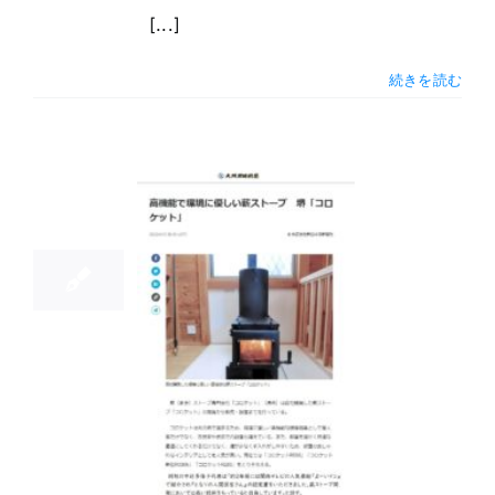
[...]
続きを読む
14
04, 2022
阪日日新聞
掲載いただ
ました。
トーブ
ブログ