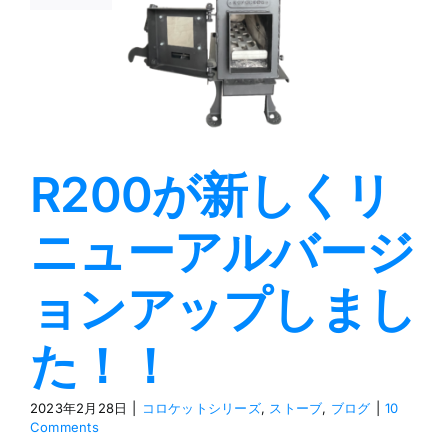
バージョン
ップしまし
た！！
ットシリーズ
スト
ーブ
ブログ
R200が新しくリ
ニューアルバージ
ョンアップしまし
た！！
2023年2月28日
|
コロケットシリーズ
,
ストーブ
,
ブログ
|
10
Comments