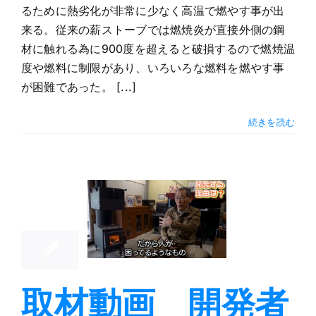
るために熱劣化が非常に少なく高温で燃やす事が出
来る。従来の薪ストーブでは燃焼炎が直接外側の鋼
材に触れる為に900度を超えると破損するので燃焼温
度や燃料に制限があり、いろいろな燃料を燃やす事
が困難であった。 [...]
続きを読む
材動画 開
14
者の秘話～
09, 2024
ロケットが
に出るまで
～
ストーブ
取材動画 開発者