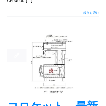
CBR400R [...]
続きを読む
17
08, 2023
ロケット
新情報 オ
ブンを再開
発！
ットシリーズ
スト
ーブ
ブログ