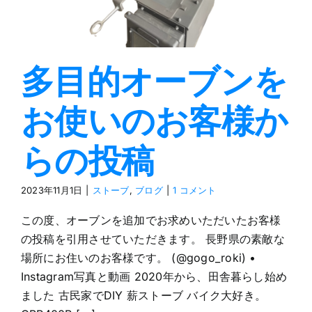
トーブ
ブログ
多目的オーブンを
お使いのお客様か
らの投稿
2023年11月1日
|
ストーブ
,
ブログ
|
1 コメント
この度、オーブンを追加でお求めいただいたお客様
の投稿を引用させていただきます。 長野県の素敵な
場所にお住いのお客様です。 (@gogo_roki) •
Instagram写真と動画 2020年から、田舎暮らし始め
ました 古民家でDIY 薪ストーブ バイク大好き。