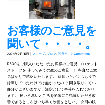
・・・・。
ブ
ブログ
設置例
お客様のご意見を
聞いて・・・・。
2024年2月15日
|
ストーブ
,
ブログ
,
設置例
|
2 Comments
R500をご購入いただいたお客様のご意見 コロケット
ストーブを 使ってみての生のご意見！！ 率直なご意
見ばかりで感謝いたします。 宣伝いただくつもりで
録画していたわけでは無かったので 聞き取りにくい
部分がございますが、注釈として字幕を入れており
ます。 良い所悪いところを的確にご指摘いただき改
善できるところはいち早く改善をと思い、 次回の販