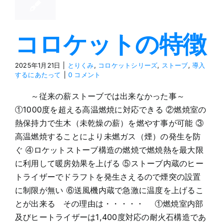
コロケットの特徴
2025年1月21日
|
とりくみ
,
コロケットシリーズ
,
ストーブ
,
導入
するにあたって
|
0 コメント
～従来の薪ストーブでは出来なかった事～
①1000度を超える高温燃焼に対応できる ②燃焼室の
熱保持力で生木（未乾燥の薪）を燃やす事が可能 ③
高温燃焼することにより未燃ガス（煙）の発生を防
ぐ ④ロケットストーブ構造の燃焼で燃焼熱を最大限
に利用して暖房効果を上げる ⑤ストーブ内蔵のヒー
トライザーでドラフトを発生さえるので煙突の設置
に制限が無い ⑥送風機内蔵で急激に温度を上げるこ
とが出来る その理由は・・・・・ ①燃焼室内部
及びヒートライザーは1,400度対応の耐火石構造であ