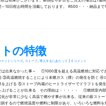
・現在は在庫がございます。耐熱壁や炉台もご注文の場合は1週
週間～10日程お時間を頂戴しております。 R500・・・納品ま
ットの特徴
ロケットシリーズ
,
ストーブ
,
導入するにあたって
|
0 コメント
出来なかった事～ ①1000度を超える高温燃焼に対応でき
能 ③高温燃焼することにより未燃ガス（煙）の発生を防ぐ ④
果を上げる ⑤ストーブ内蔵のヒートライザーでドラフトを発生
上げることが出来る その理由は・・・・・ ①燃焼室内部及
劣化が非常に少なく高温で燃やす事が出来る。従来の薪ストー
破損するので燃焼温度や燃料に制限があり、いろいろな燃料を燃や