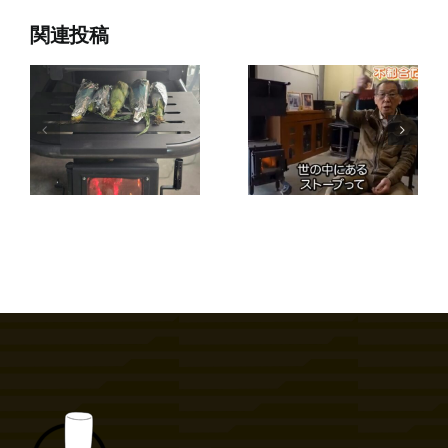
関連投稿
薪ストーブ
オ
最新の動
利用にあた
ガ
画 ～え
ってのお困
プ
っ！生木
りごと
～
は・・・・