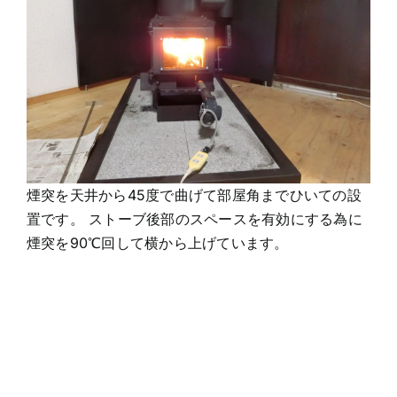
煙突を天井から45度で曲げて部屋角までひいての設
置です。 ストーブ後部のスペースを有効にする為に
煙突を90℃回して横から上げています。