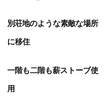
見学会
別荘地のような素敵な場所
ブログ
に移住
お問合せ
ご注文
一階も二階も薪ストーブ使
用