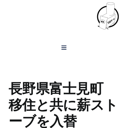
Skip
to
content
Toggle
Navigation
ホーム
長野県富士見町
製品案内
移住と共に薪スト
FAQ
ーブを入替
会社概要