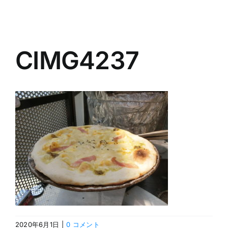
Navigation
ホーム
CIMG4237
製品案内
FAQ
会社概要
見学会
ブログ
お問合せ
2020年6月1日
|
0 コメント