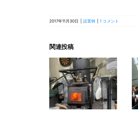
2017年11月30日
|
設置例
|
1 コメント
関連投稿
客様のご意見
を聞い
お客様のページ
て・・・・。