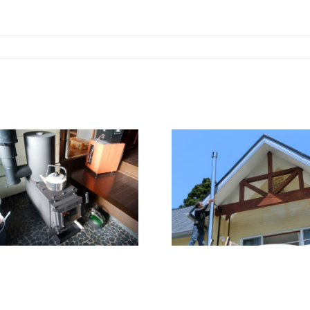
32度を超える盛
夏でのストーブ
設置を終えまし
コロケット
た。
作業車で煙
事