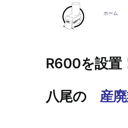
Skip
to
ホーム
content
R600を設置
八尾の
産廃