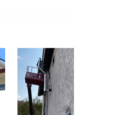
高所
突工