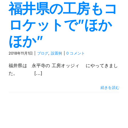
福井県の工房もコ
見学会
ロケットで”ほか
ブログ
ほか”
お問合せ
2018年11月1日
|
ブログ
,
設置例
|
0 コメント
福井県は 永平寺の 工房オッジィ にやってきまし
ご注文
た。 [...]
続きを読む