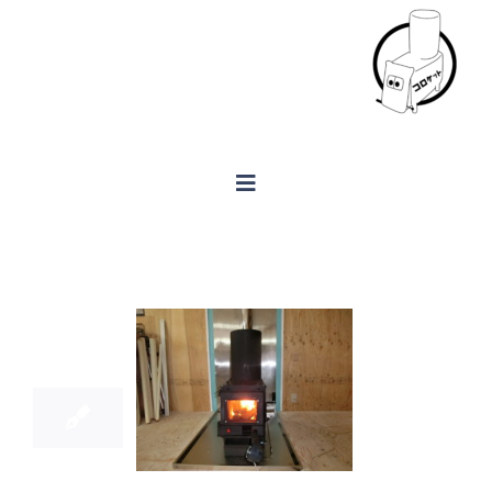
Skip
to
content
Toggle
Navigation
ホーム
1
製品案内
11, 2018
井県の工房
コロケット
FAQ
ほかほか”
ログ
設置例
会社概要