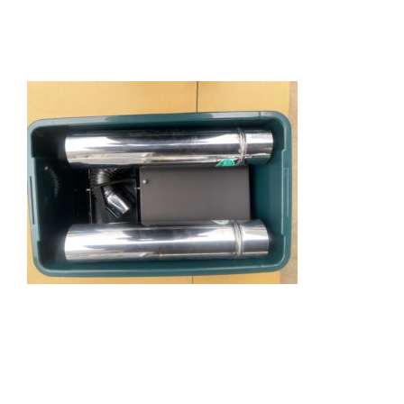
Navigation
ホーム
製品案内
FAQ
会社概要
見学会
ブログ
お問合せ